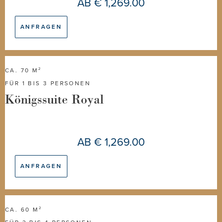
AB
€ 1,269.00
ANFRAGEN
CA. 70 M²
FÜR 1 BIS 3 PERSONEN
Königssuite Royal
AB
€ 1,269.00
ANFRAGEN
CA. 60 M²