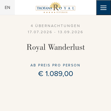
Zum Header springen (
Zum Inhalt springen (
Zum Footer springen (
zur Navigation springen (
Barrierefreiheits-Widget öffnen (
Zur Barrierefreiheitserklaerung (
Alt
Alt
Alt
+ 2)
+ 3)
Alt
+ 1)
+ 4)
Alt
Alt
+ 6)
+ 5)
EN
4 ÜBERNACHTUNGEN
17.07.2026 - 13.09.2026
Royal Wanderlust
AB PREIS PRO PERSON
€ 1.089,00