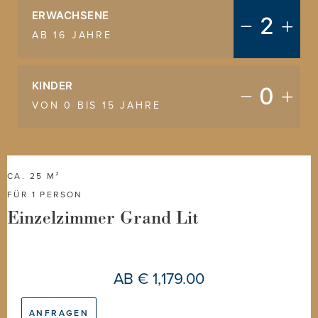
ERWACHSENE
2
AB 16 JAHRE
KINDER
0
VON 0 BIS 15 JAHRE
CA. 25 M²
FÜR 1 PERSON
Einzelzimmer Grand Lit
AB
€ 1,179.00
ANFRAGEN