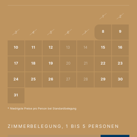
27
28
29
30
31
1
2
8
9
3
4
5
6
7
10
11
12
13
14
15
16
17
18
19
20
21
22
23
24
25
26
27
28
29
30
31
1
2
3
4
5
6
* Niedrigste Preise pro Person bei Standardbelegung
ZIMMERBELEGUNG, 1 BIS 5 PERSONEN