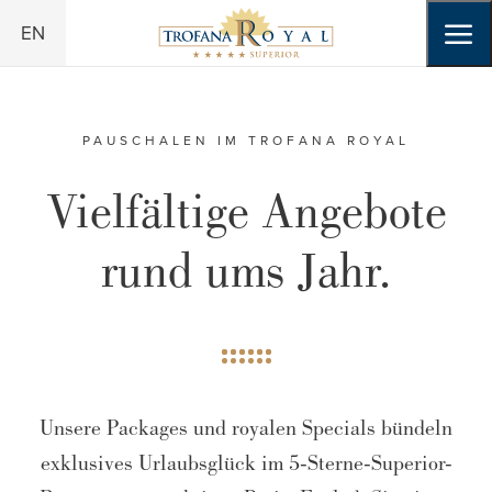
Zum Header springen (
Zum Inhalt springen (
Zum Footer springen (
zur Navigation springen (
Barrierefreiheits-Widget öffnen (
Zur Barrierefreiheitserklaerung (
Alt
Alt
Alt
+ 2)
+ 3)
Alt
+ 1)
+ 4)
Alt
Alt
+ 6)
+ 5)
EN
PAUSCHALEN IM TROFANA ROYAL
Vielfältige Angebote
rund ums Jahr.
Unsere Packages und royalen Specials bündeln
exklusives Urlaubsglück im 5-Sterne-Superior-