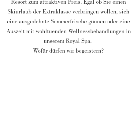
Resort zum attraktiven Preis. Egal ob Sie einen
Skiurlaub der Extraklasse verbringen wollen, sich
eine ausgedehnte Sommerfrische gönnen oder eine
Auszeit mit wohltuenden Wellnessbehandlungen in
unserem Royal Spa.
Wofür dürfen wir begeistern?
SOMMER
WINTER
BE ROYAL
HIGHLIGHTS
BIKE
GOURMET
KINDER & FAMILIE
WANDERN
ROYAL SPA & WELLNESS
KURZTRIPS