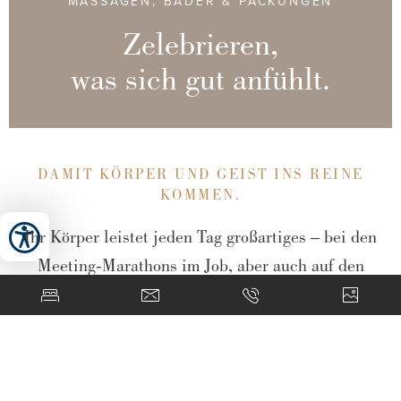
MASSAGEN, BÄDER & PACKUNGEN
Zelebrieren,
was sich gut anfühlt.
DAMIT KÖRPER UND GEIST INS REINE
KOMMEN.
Ihr Körper leistet jeden Tag großartiges – bei den
Meeting-Marathons im Job, aber auch auf den
Buckelpisten, Bergwegen und Biketrails im
Urlaub. Belohnen Sie die beanspruchte Muskulatur
mit einer Auszeit unter den wissenden Händen
unserer Therapeuten.