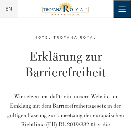
Zum Header springen (
Zum Inhalt springen (
Zum Footer springen (
zur Navigation springen (
Barrierefreiheits-Widget öffnen (
Zur Barrierefreiheitserklaerung (
Alt
Alt
Alt
+ 2)
+ 3)
Alt
+ 1)
+ 4)
Alt
Alt
+ 6)
+ 5)
EN
HOTEL TROFANA ROYAL
Erklärung zur
Barrierefreiheit
Wir setzen uns dafür ein, unsere Website im
Einklang mit dem Barrierefreiheitsgesetz in der
gültigen Fassung zur Umsetzung der europäischen
Richtlinie (EU) RL 2019/882 über die