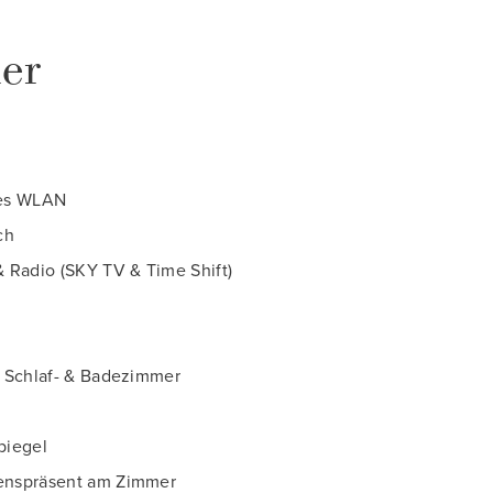
er
ses WLAN
ch
& Radio
(SKY TV & Time Shift)
m Schlaf- & Badezimmer
piegel
nspräsent am Zimmer