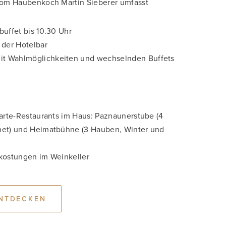
om Haubenkoch Martin Sieberer umfasst
buffet bis 10.30 Uhr
 der Hotelbar
t Wahlmöglichkeiten und wechselnden Buffets
carte-Restaurants im Haus: Paznaunerstube (4
net) und Heimatbühne (3 Hauben, Winter und
rkostungen im Weinkeller
NTDECKEN