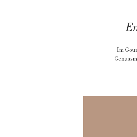
En
Im Gour
Genussmo