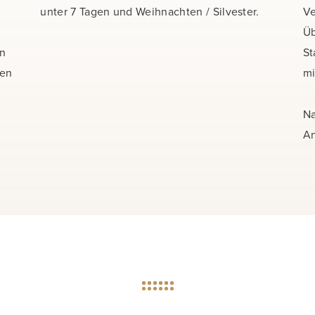
unter 7 Tagen und Weihnachten / Silvester.
Ve
Üb
en
St
en
mi
Na
An