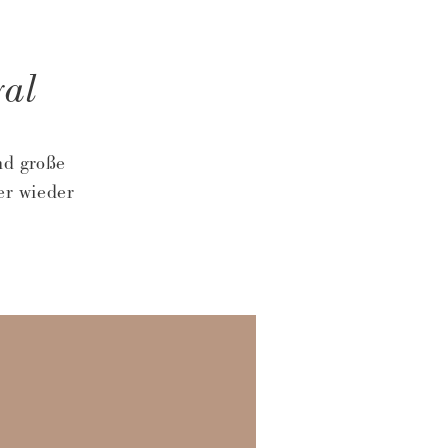
yal
nd große
er wieder